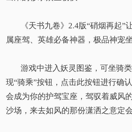
《天书九卷》2.4版“硝烟再起
属座驾、英雄必备神器，极品神宠
游戏中进入妖灵图鉴，可坐骑类
现“骑乘”按钮，点击此按钮进行确
会成为你的护驾宝座，驾驭着威风
沙场，来去如风的那份潇洒之意定会